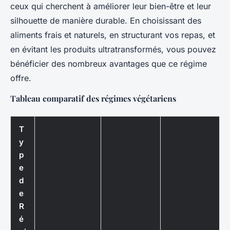
ceux qui cherchent à améliorer leur bien-être et leur
silhouette de manière durable. En choisissant des
aliments frais et naturels, en structurant vos repas, et
en évitant les produits ultratransformés, vous pouvez
bénéficier des nombreux avantages que ce régime
offre.
Tableau comparatif des régimes végétariens
T
y
p
e
d
e
R
é