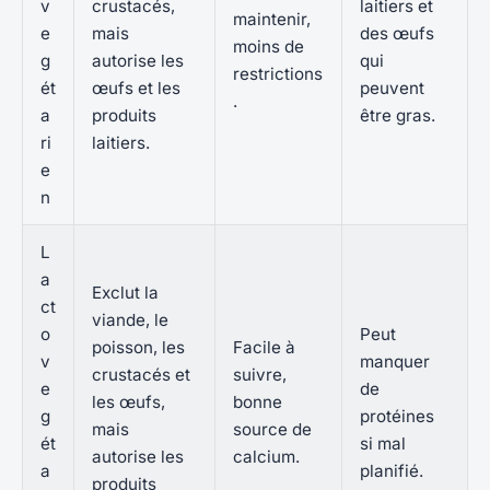
v
crustacés,
laitiers et
maintenir,
e
mais
des œufs
moins de
g
autorise les
qui
restrictions
ét
œufs et les
peuvent
.
a
produits
être gras.
ri
laitiers.
e
n
L
a
Exclut la
ct
viande, le
o
Peut
poisson, les
Facile à
v
manquer
crustacés et
suivre,
e
de
les œufs,
bonne
g
protéines
mais
source de
ét
si mal
autorise les
calcium.
a
planifié.
produits