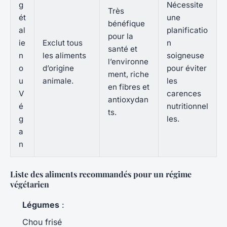
g
Nécessite
Très
ét
une
bénéfique
al
planificatio
pour la
ie
Exclut tous
n
santé et
n
les aliments
soigneuse
l’environne
o
d’origine
pour éviter
ment, riche
u
animale.
les
en fibres et
V
carences
antioxydan
é
nutritionnel
ts.
g
les.
a
n
Liste des aliments recommandés pour un régime
végétarien
Légumes
:
Chou frisé