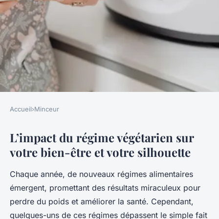
Accueil
›
Minceur
MINCEUR
L’impact du régime végétarien sur
L'impact du régime végétarien
votre bien-être et votre silhouette
sur votre bien-être et votre
silhouette
Chaque année, de nouveaux régimes alimentaires
émergent, promettant des résultats miraculeux pour
Charlie
•
7 février 2025
•
8 min de lecture
perdre du poids et améliorer la santé. Cependant,
quelques-uns de ces régimes dépassent le simple fait