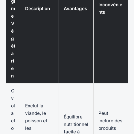
gi
Inconvénie
m
Description
Avantages
nts
e
V
é
g
ét
a
ri
e
n
O
v
ol
Exclut la
a
viande, le
Peut
Équilibre
ct
poisson et
inclure des
nutritionnel
o
les
produits
facile à