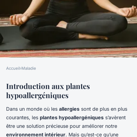
Accueil
›
Maladie
MALADIE
Introduction aux plantes
Plantes hypoallergéniques
hypoallergéniques
pour une maison sans
allergènes
Dans un monde où les
allergies
sont de plus en plus
courantes, les
plantes hypoallergéniques
s’avèrent
Charlie
•
12 février 2025
•
5 min de lecture
être une solution précieuse pour améliorer notre
environnement intérieur
. Mais qu’est-ce qu’une