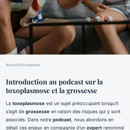
Accueil
›
Grossesse
GROSSESSE
Introduction au podcast sur la
Podcast : Entretien avec un
toxoplasmose et la grossesse
expert en toxoplasmose et
grossesse
La
toxoplasmose
est un sujet préoccupant lorsqu’il
s’agit de
grossesse
en raison des risques qui y sont
Charlie
•
9 février 2025
•
7 min de lecture
associés. Dans notre
podcast
, nous abordons en
détail ces enjeux en compagnie d’un
expert
renommé